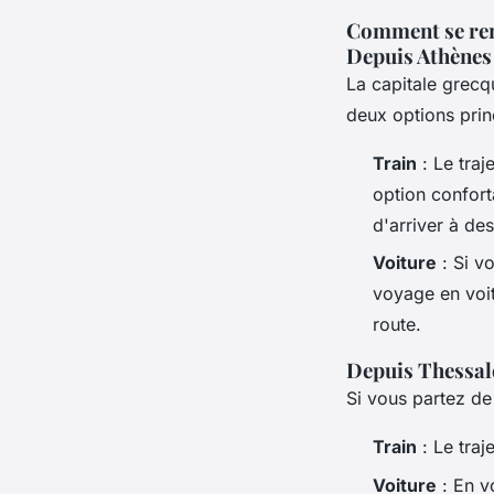
Comment se re
Depuis Athènes
La capitale grecq
deux options prin
Train
: Le traj
option confor
d'arriver à des
Voiture
: Si vo
voyage en voit
route.
Depuis Thessal
Si vous partez d
Train
: Le traj
Voiture
: En v