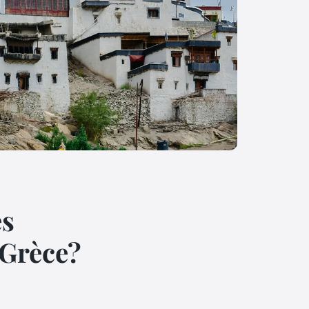
es
 Grèce?