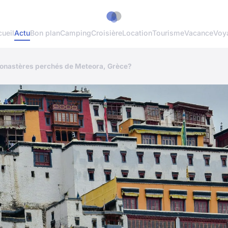
ueil
Actu
Bon plan
Camping
Croisière
Location
Tourisme
Vacance
Voy
monastères perchés de Meteora, Grèce?