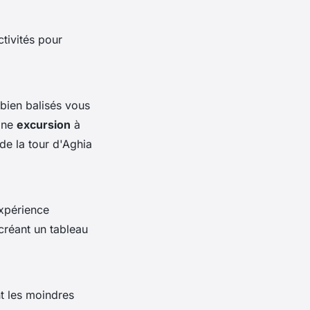
ctivités pour
bien balisés vous
 Une
excursion
à
de la tour d'Aghia
expérience
 créant un tableau
t les moindres