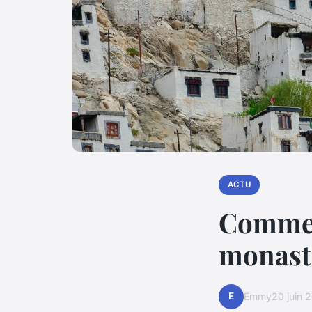
ACTU
Comment
monastè
E
Emmy
20 juin 