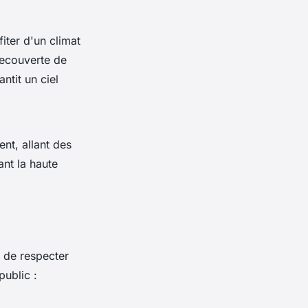
iter d'un climat
recouverte de
ntit un ciel
nt, allant des
nt la haute
t de respecter
public :