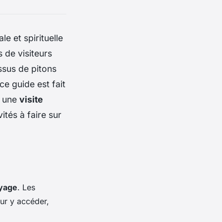
le et spirituelle
s de visiteurs
ssus de pitons
ce guide est fait
r une
visite
vités à faire sur
yage
. Les
our y accéder,