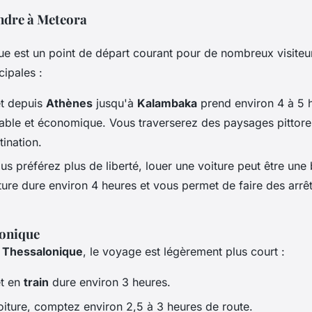
ndre à Meteora
ue est un point de départ courant pour de nombreux visiteu
cipales :
et depuis
Athènes
jusqu'à
Kalambaka
prend environ 4 à 5 h
table et économique. Vous traverserez des paysages pittor
tination.
us préférez plus de liberté, louer une voiture peut être une
ure dure environ 4 heures et vous permet de faire des arrê
onique
e
Thessalonique
, le voyage est légèrement plus court :
et en
train
dure environ 3 heures.
oiture, comptez environ 2,5 à 3 heures de route.