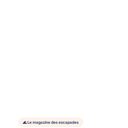
🌊 Le magazine des escapades