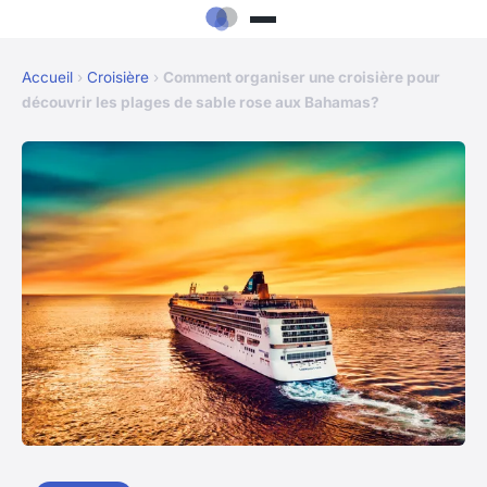
Accueil
›
Croisière
›
Comment organiser une croisière pour
découvrir les plages de sable rose aux Bahamas?