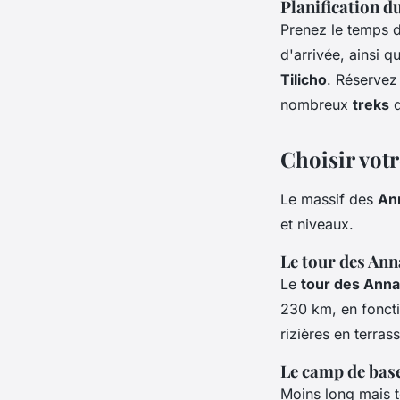
Planification d
Prenez le temps d
d'arrivée, ainsi 
Tilicho
. Réservez
nombreux
treks
d
Choisir votr
Le massif des
An
et niveaux.
Le tour des An
Le
tour des Ann
230 km, en foncti
rizières en terra
Le camp de bas
Moins long mais t