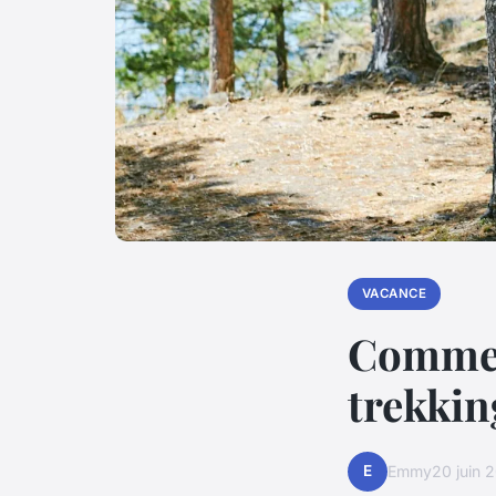
VACANCE
Commen
trekkin
E
Emmy
20 juin 