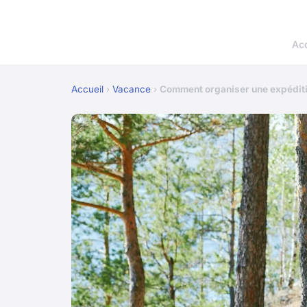
Acc
Accueil
›
Vacance
›
Comment organiser une expéditi