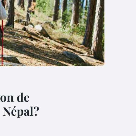
on de
 Népal?