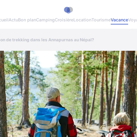
ueil
Actu
Bon plan
Camping
Croisière
Location
Tourisme
Vacance
Voy
on de trekking dans les Annapurnas au Népal?