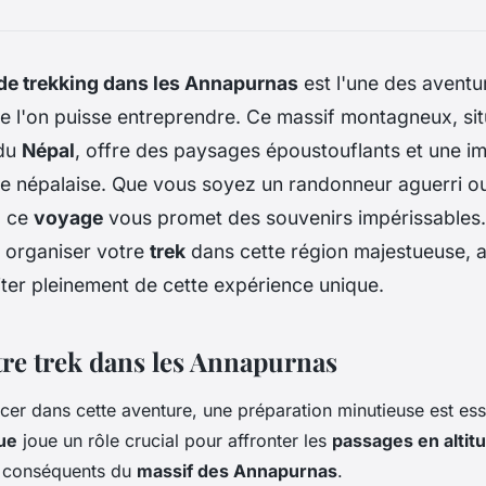
de trekking dans les Annapurnas
est l'une des aventur
e l'on puisse entreprendre. Ce massif montagneux, sit
 du
Népal
, offre des paysages époustouflants et une i
ure népalaise. Que vous soyez un randonneur aguerri o
, ce
voyage
vous promet des souvenirs impérissables.
 organiser votre
trek
dans cette région majestueuse, a
iter pleinement de cette expérience unique.
tre trek dans les Annapurnas
cer dans cette aventure, une préparation minutieuse est esse
ue
joue un rôle crucial pour affronter les
passages en altit
s conséquents du
massif des Annapurnas
.