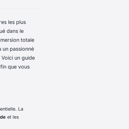
es les plus
ué dans le
mmersion totale
u un passionné
 Voici un guide
fin que vous
ntielle. La
ude
et les