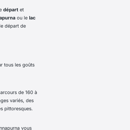
de
départ
et
napurna
ou le
lac
de départ de
ur tous les goûts
arcours de 160 à
ges variés, des
s pittoresques.
Annapurna vous