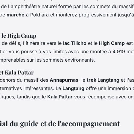
e l'amphithéâtre naturel formé par les sommets du massif
tre
marche
à Pokhara et monterez progressivement jusqu'
et le High Camp
de défis, l'itinéraire vers le
lac Tilicho
et le
High Camp
est
tier vous pousse à vos limites avec une montée à 4 919 mètr
imprenables sur les sommets environnants.
t Kala Pattar
n dehors du massif des
Annapurnas
, le
trek Langtang
et l'a
ternatives intéressantes. Le
Langtang
offre une immersion c
iques, tandis que le
Kala Pattar
vous récompense avec une
cial du guide et de l'accompagnement